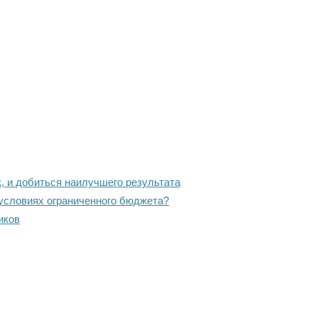
, и добиться наилучшего результата
 условиях ограниченного бюджета?
иков