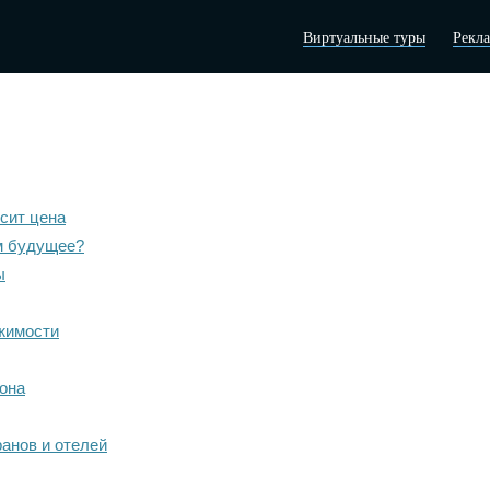
Виртуальные туры
Рекл
исит цена
м будущее?
ы
жимости
она
ранов и отелей