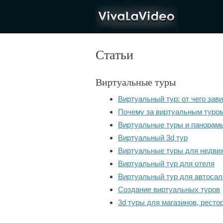
VivaLaVideo
Статьи
Виртуальные туры
Виртуальный тур: от чего зав
Почему за виртуальным туро
Виртуальные туры и панорам
Виртуальный 3d тур
Виртуальные туры для недви
Виртуальный тур для отеля
Виртуальный тур для автосал
Создание виртуальных туров
3d туры для магазинов, ресто