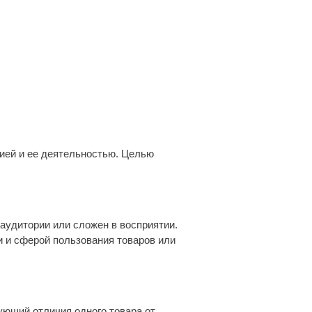
ией и ее деятельностью. Целью
 аудитории или сложен в восприятии.
 и сферой пользования товаров или
ующий отличия одного товара от