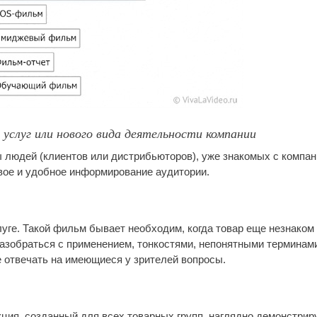
 услуг или нового вида деятельности компании
 людей (клиентов или дистрибьюторов), уже знакомых с компан
вое и удобное информирование аудитории.
уге. Такой фильм бывает необходим, когда товар еще незнаком
азобраться с применением, тонкостями, непонятными терминами
е отвечать на имеющиеся у зрителей вопросы.
ия, созданный для всех товарных групп, наглядно демонстрир