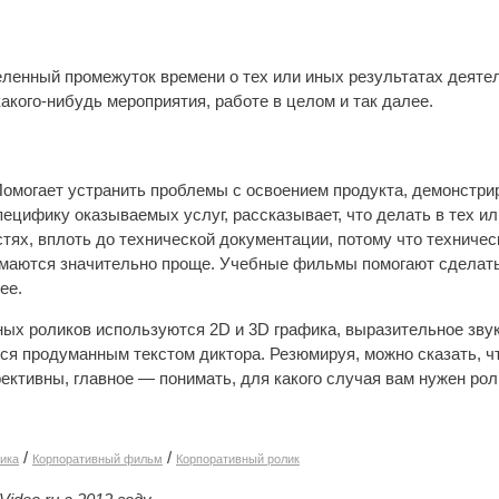
еленный промежуток времени о тех или иных результатах деяте
какого-нибудь мероприятия, работе в целом и так далее.
Помогает устранить проблемы с освоением продукта, демонстри
ецифику оказываемых услуг, рассказывает, что делать в тех и
стях, вплоть до технической документации, потому что техничес
имаются значительно проще. Учебные фильмы помогают сделать 
ее.
ых роликов используются 2D и 3D графика, выразительное зву
ся продуманным текстом диктора. Резюмируя, можно сказать, ч
ктивны, главное — понимать, для какого случая вам нужен рол
/
/
ика
Корпоративный фильм
Корпоративный ролик