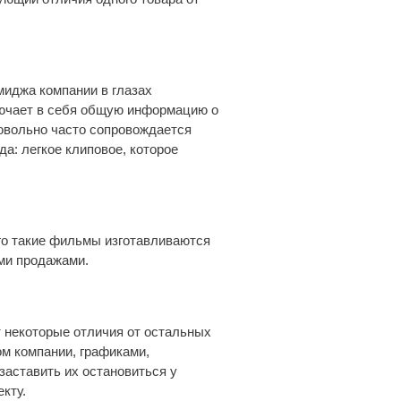
иджа компании в глазах
лючает в себя общую информацию о
довольно часто сопровождается
а: легкое клиповое, которое
го такие фильмы изготавливаются
ми продажами.
т некоторые отличия от остальных
м компании, графиками,
аставить их остановиться у
кту.