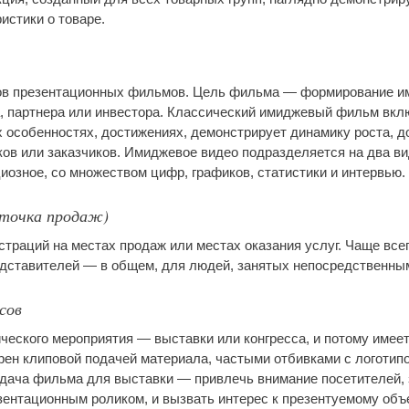
истики о товаре.
в презентационных фильмов. Цель фильма — формирование им
а, партнера или инвестора. Классический имиджевый фильм вк
х особенностях, достижениях, демонстрирует динамику роста, 
ов или заказчиков. Имиджевое видео подразделяется на два вид
циозное, со множеством цифр, графиков, статистики и интервью.
— точка продаж)
траций на местах продаж или местах оказания услуг. Чаще все
едставителей — в общем, для людей, занятых непосредственны
сов
ческого мероприятия — выставки или конгресса, и потому имее
ен клиповой подачей материала, частыми отбивками с логотипо
дача фильма для выставки — привлечь внимание посетителей, з
ентационным роликом, и вызвать интерес к презентуемому объе