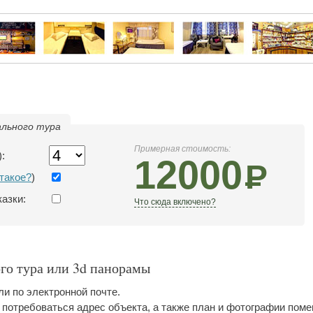
льного тура
Примерная стоимость:
:
12000
Р
 такое?
)
азки:
Что сюда включено?
ого тура или 3d панорамы
и по электронной почте.
 потребоваться адрес объекта, а также план и фотографии пом