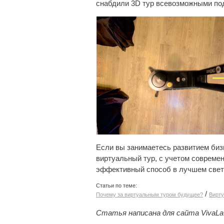
снабдили 3D тур всевозможными под
Если вы занимаетесь развитием бизн
виртуальный тур, с учетом современ
эффективный способ в лучшем свете
Статьи по теме:
/
Почему за виртуальным туром будущее?
Вирту
Статья написана для сайта VivaLaVi