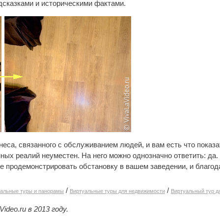
сказками и историческими фактами.
еса, связанного с обслуживанием людей, и вам есть что показат
ных реалий неуместен. На него можно однозначно ответить: да.
 продемонстрировать обстановку в вашем заведении, и благод
/
/
альные туры и панорамы
Виртуальные туры для недвижимости
Виртуальный тур д
deo.ru в 2013 году.