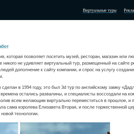
Виртуальные туры
Рекл
абот
я, которая позволяет посетить музей, ресторан, магазин или л
же никого не удивляет виртуальный тур, размещенный на сайте р
людей дополнение к сайту компании, и спрос на услугу создани
м.
сделан в 1994 году, это был 3d тур по английскому замку «Дад
 времена остались развалины, и специалисты воссоздали на к
олив всем желающим виртуально переместиться в прошлое, и 
ала сама королева Елизавета Вторая, и после торжественной ц
 новой технологии.