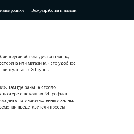
амные ролики
Веб-разработка и дизайн
юбой другой объект дистанционно,
есторана или магазина - это удобное
я виртуальных 3d туров
ли». Там где раньше стояло
омпьютере с помощью 3d графики
походить по многочисленным залам.
еремонии представители прессы