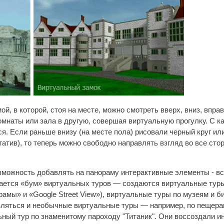
й, в которой, стоя на месте, можно смотреть вверх, вниз, впра
омнаты или зала в другую, совершая виртуальную прогулку. С к
. Если раньше внизу (на месте пола) рисовали черный круг или
атив), то теперь можно свободно направлять взгляд во все стор
зможность добавлять на панораму интерактивные элементы - в
ается «бум» виртуальных туров — создаются виртуальные туры
мы» и «Google Street View»), виртуальные туры по музеям и 
ляться и необычные виртуальные туры — например, по пещерам
ный тур по знаменитому пароходу "Титаник". Они воссоздали ин