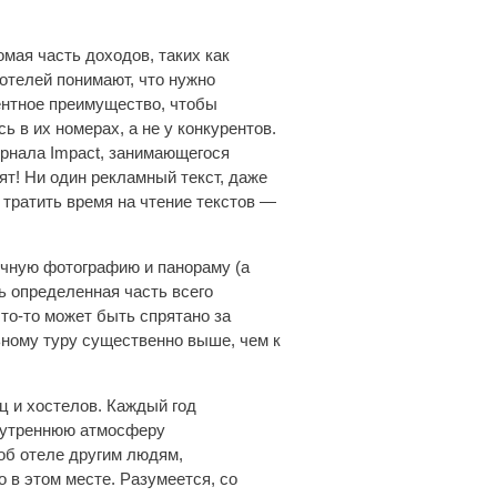
омая часть доходов, таких как
 отелей понимают, что нужно
ентное преимущество, чтобы
 в их номерах, а не у конкурентов.
рнала Impact, занимающегося
т! Ни один рекламный текст, даже
 тратить время на чтение текстов —
ычную фотографию и панораму (а
ь определенная часть всего
что-то может быть спрятано за
ьному туру существенно выше, чем к
ц и хостелов. Каждый год
внутреннюю атмосферу
 об отеле другим людям,
 в этом месте. Разумеется, со