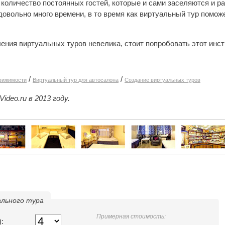
количество постоянных гостей, которые и сами заселяются и р
овольно много времени, в то время как виртуальный тур поможе
ления виртуальных туров невелика, стоит попробовать этот инст
/
/
движимости
Виртуальный тур для автосалона
Создание виртуальных туров
deo.ru в 2013 году.
льного тура
Примерная стоимость:
: