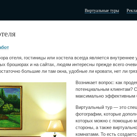
Виртуальные туры
Рекл
отеля
абот
ра отеля, гостиницы или хостела всегда является внутреннее 
ных брошюрах и на сайтах, людям интересны прежде всего очев
остаточно большие ли там окна, удобные ли кровати, нет ли гря
Возникает вопрос: как прод
потенциальным клиентам? С
максимально эффективным б
Виртуальный тур — это спе
фотографии, которые дополн
которых можно с помощью м
стороны, а также виртуальн
комнатами. То есть создает