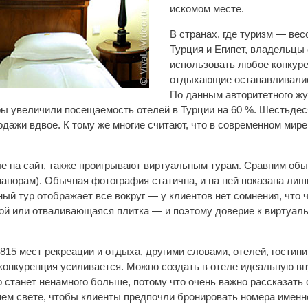
искомом месте.
В странах, где туризм — вес
Турция и Египет, владельцы
использовать любое конкур
отдыхающие останавливались
По данным авторитетного жу
ры увеличили посещаемость отелей в Турции на 60 %. Шестьдеся
дажи вдвое. К тому же многие считают, что в современном мире
 на сайт, также проигрывают виртуальным турам. Сравним об
анорам). Обычная фотография статична, и на ней показана лиш
ный тур отображает все вокруг — у клиентов нет сомнения, что 
ной или отваливающаяся плитка — и поэтому доверие к виртуал
15 мест рекреации и отдыха, другими словами, отелей, гостини
 конкуренция усиливается. Можно создать в отеле идеальную 
го станет ненамного больше, потому что очень важно рассказать
ем свете, чтобы клиенты предпочли бронировать номера именно