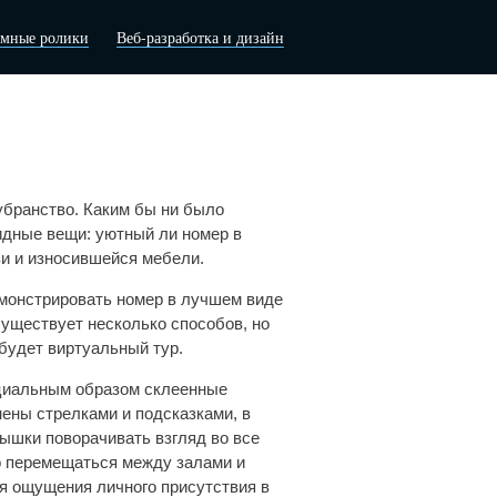
амные ролики
Веб-разработка и дизайн
убранство. Каким бы ни было
идные вещи: уютный ли номер в
зи и износившейся мебели.
емонстрировать номер в лучшем виде
уществует несколько способов, но
удет виртуальный тур.
циальным образом склеенные
ены стрелками и подсказками, в
ышки поворачивать взгляд во все
о перемещаться между залами и
ся ощущения личного присутствия в